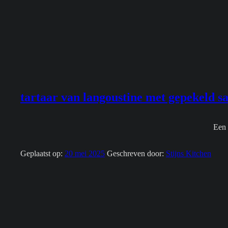
tartaar van langoustine met gepekeld s
Een 
Geplaatst op:
20 mei 2025
Geschreven door:
Stijns Kitchen
Footer
zijbalk