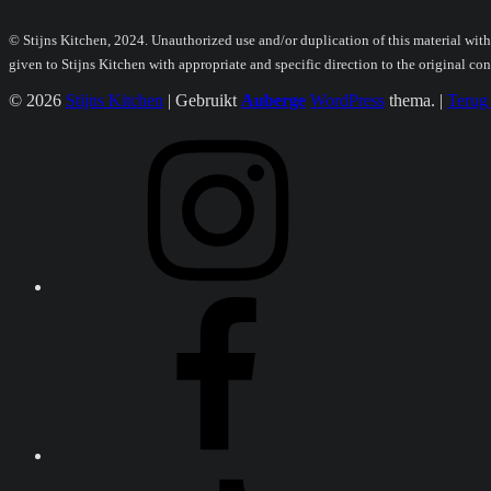
© Stijns Kitchen, 2024. Unauthorized use and/or duplication of this material withou
given to Stijns Kitchen with appropriate and specific direction to the original con
© 2026
Stijns Kitchen
|
Gebruikt
Auberge
WordPress
thema.
|
Terug
Instagram
Facebook
TikTok