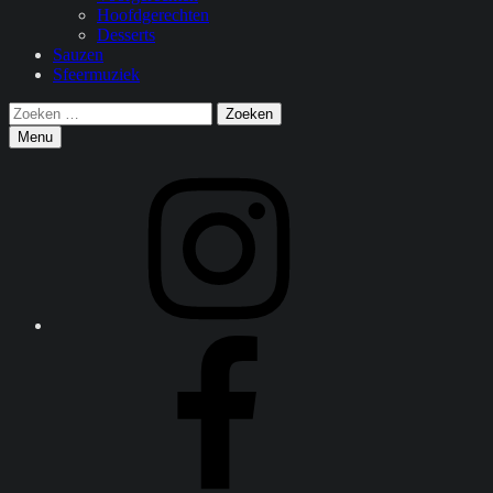
Hoofdgerechten
Desserts
Sauzen
Sfeermuziek
Zoeken
Zoeken
naar:
Menu
Instagram
Facebook