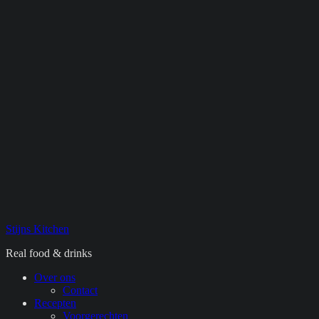
Stijns Kitchen
Real food & drinks
Primair
Over ons
Contact
menu
Recepten
Voorgerechten