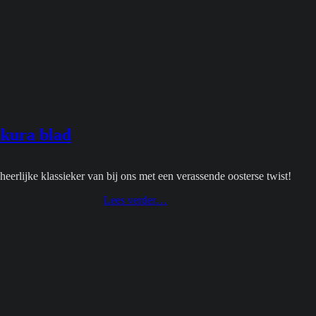
akura blad
heerlijke klassieker van bij ons met een verassende oosterse twist!
“tartaar
Lees verder
…
van
langoustine
met
gepekeld
sakura
blad”