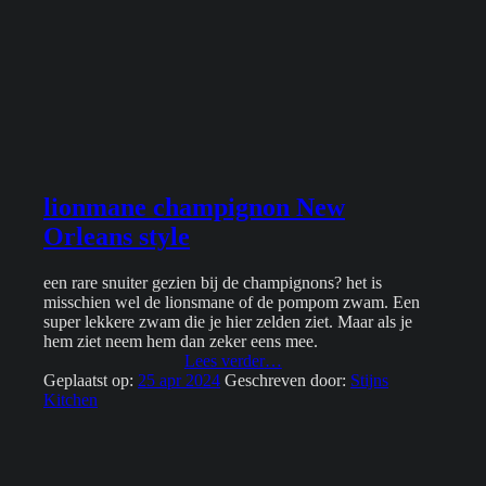
lionmane champignon New
Orleans style
een rare snuiter gezien bij de champignons? het is
misschien wel de lionsmane of de pompom zwam. Een
super lekkere zwam die je hier zelden ziet. Maar als je
hem ziet neem hem dan zeker eens mee.
“lionmane
Lees verder
…
champignon
Geplaatst op:
25 apr 2024
Geschreven door:
Stijns
New
Kitchen
Orleans
style”
Footer