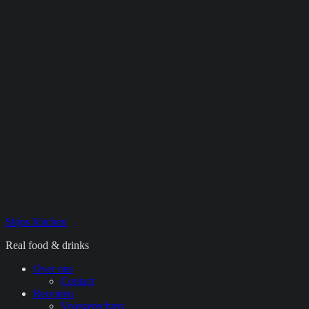
Stijns Kitchen
Real food & drinks
Primair
Over ons
Contact
menu
Recepten
Voorgerechten