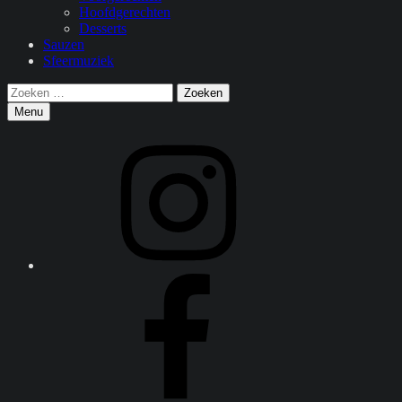
Hoofdgerechten
Desserts
Sauzen
Sfeermuziek
Zoeken
Zoeken
naar:
Menu
Instagram
Facebook